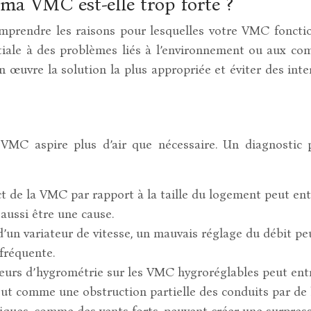
a VMC est-elle trop forte ?
comprendre les raisons pour lesquelles votre VMC fonctio
 initiale à des problèmes liés à l’environnement ou aux 
 œuvre la solution la plus appropriée et éviter des int
VMC aspire plus d’air que nécessaire. Un diagnostic pr
de la VMC par rapport à la taille du logement peut entr
aussi être une cause.
’un variateur de vitesse, un mauvais réglage du débit pe
 fréquente.
urs d’hygrométrie sur les VMC hygroréglables peut entr
out comme une obstruction partielle des conduits par de 
iques, comme des vents forts, peuvent créer une surpres