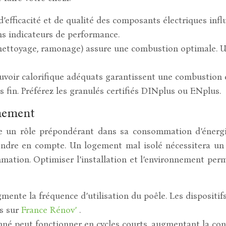
d’efficacité et de qualité des composants électriques inf
ns indicateurs de performance.
nettoyage, ramonage) assure une combustion optimale. Un 
voir calorifique adéquats garantissent une combustion e
s fin. Préférez les granulés certifiés DINplus ou ENplus.
nnement
ue un rôle prépondérant dans sa consommation d’énergie.
rendre en compte. Un logement mal isolé nécessitera un
tion. Optimiser l’installation et l’environnement permet
ente la fréquence d’utilisation du poêle. Les dispositif
ns sur
France Rénov’
.
é peut fonctionner en cycles courts, augmentant la cons