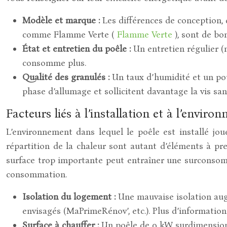
Modèle et marque :
Les différences de conception, 
comme Flamme Verte (
Flamme Verte
), sont de bo
État et entretien du poêle :
Un entretien régulier (
consomme plus.
Qualité des granulés :
Un taux d’humidité et un pou
phase d’allumage et sollicitent davantage la vis san
Facteurs liés à l’installation et à l’enviro
L’environnement dans lequel le poêle est installé jo
répartition de la chaleur sont autant d’éléments à p
surface trop importante peut entraîner une surconsomma
consommation.
Isolation du logement :
Une mauvaise isolation augm
envisagés (MaPrimeRénov’, etc.). Plus d’informatio
Surface à chauffer :
Un poêle de 9 kW surdimensionn