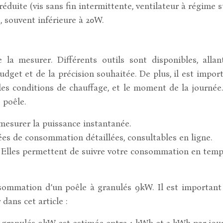
uite (vis sans fin intermittente, ventilateur à régime 
souvent inférieure à 20W.
 la mesurer. Différents outils sont disponibles, all
udget et de la précision souhaitée. De plus, il est impo
 les conditions de chauffage, et le moment de la journée
 poêle.
mesurer la puissance instantanée.
nées de consommation détaillées, consultables en ligne.
:
Elles permettent de suivre votre consommation en temps 
sommation d’un poêle à granulés 9kW. Il est important
dans cet article :
granulés 9kW est estimée entre 1 kWh et 2 kWh par jour