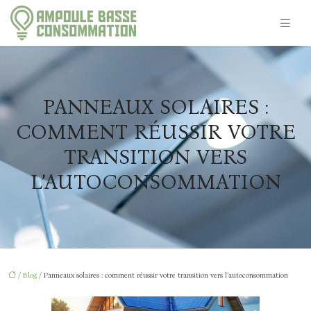
PANNEAUX SOLAIRES :
COMMENT RÉUSSIR VOTRE
TRANSITION VERS
L’AUTOCONSOMMATION
/
Blog
/ Panneaux solaires : comment réussir votre transition vers l’autoconsommation