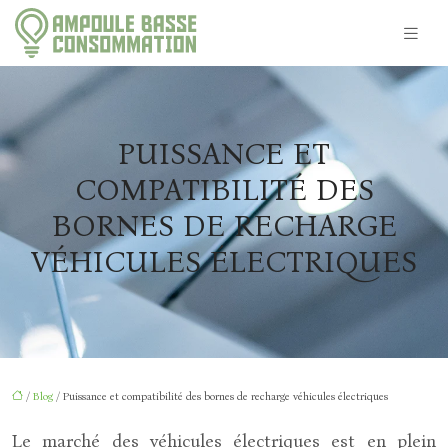
PUISSANCE ET
COMPATIBILITÉ DES
BORNES DE RECHARGE
VÉHICULES ÉLECTRIQUES
/
Blog
/ Puissance et compatibilité des bornes de recharge véhicules électriques
Le marché des véhicules électriques est en plein